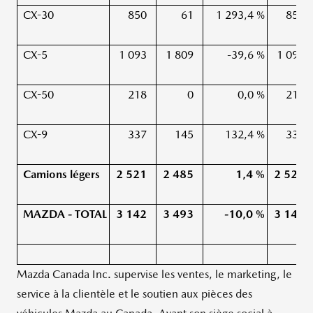
CX-30
850
61
1 293,4 %
850
CX-5
1 093
1 809
-39,6 %
1 093
CX-50
218
0
0,0 %
218
CX-9
337
145
132,4 %
337
Camions légers
2 521
2 485
1,4 %
2 521
MAZDA - TOTAL
3 142
3 493
-10,0 %
3 142
Mazda Canada Inc. supervise les ventes, le marketing, le
service à la clientèle et le soutien aux pièces des