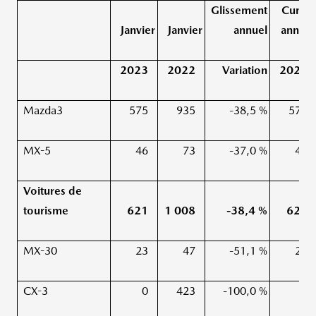
Glissement
Cumul
Janvier
Janvier
annuel
annuel
2023
2022
Variation
2023
Mazda3
575
935
-38,5 %
575
MX-5
46
73
-37,0 %
46
Voitures de
tourisme
621
1 008
-38,4 %
621
MX-30
23
47
-51,1 %
23
CX-3
0
423
-100,0 %
0