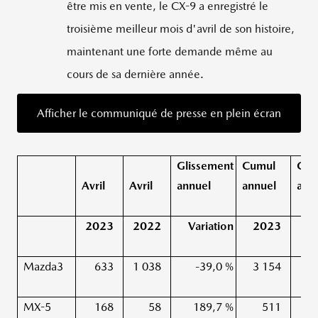
être mis en vente, le CX-9 a enregistré le
troisième meilleur mois d'avril de son histoire,
maintenant une forte demande même au
cours de sa dernière année.
Afficher le communiqué de presse en plein écran
Glissement
Cumul
Cum
Avril
Avril
annuel
annuel
ann
2023
2022
Variation
2023
2
Mazda3
633
1 038
-39,0 %
3 154
4
MX-5
168
58
189,7 %
511