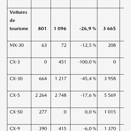
Voitures
de
tourisme
801
1 096
-26,9 %
3 665
4 
MX-30
63
72
-12,5 %
208
CX-3
0
451
-100,0 %
0
2
CX-30
664
1 217
-45,4 %
3 958
2
CX-5
2 264
2 748
-17,6 %
5 569
8
CX-50
277
0
0,0 %
1 015
CX-9
390
415
-6,0 %
1 370
1