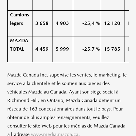
Camions
légers
3 658
4 903
-25,4 %
12 120
14 
MAZDA -
TOTAL
4 459
5 999
-25,7 %
15 785
18 
Mazda Canada Inc. supervise les ventes, le marketing, le
service à la clientèle et le soutien aux pièces des
véhicules Mazda au Canada. Ayant son siège social à
Richmond Hill
, en
Ontario
,
Mazda Canada
détient un
réseau de 163 concessionnaires dans tout le pays. Pour
obtenir de plus amples renseignements, veuillez
consulter le site Web pour les médias de
Mazda Canada
à l'adresse
www.media.mazda.ca
.