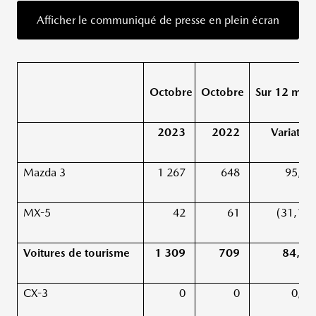
Afficher le communiqué de presse en plein écran
Octobre
Octobre
Sur 12 moi
2023
2022
Variatio
Mazda 3
1 267
648
95,5 
MX-5
42
61
(31,1 %
Voitures de tourisme
1 309
709
84,6 
CX-3
0
0
0,0 