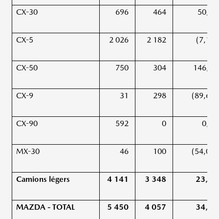
CX-30
696
464
50,0 
CX-5
2 026
2 182
(7,1 %
CX-50
750
304
146,7 
CX-9
31
298
(89,6 %
CX-90
592
0
0,0 
MX-30
46
100
(54,0 %
Camions légers
4 141
3 348
23,7 
MAZDA - TOTAL
5 450
4 057
34,3 