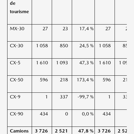
de
tourisme
MX-30
27
23
17,4 %
27
23
CX-30
1 058
850
24,5 %
1 058
850
CX-5
1 610
1 093
47,3 %
1 610
1 093
CX-50
596
218
173,4 %
596
218
CX-9
1
337
-99,7 %
1
337
CX-90
434
0
0,0 %
434
0
Camions
3 726
2 521
47,8 %
3 726
2 521