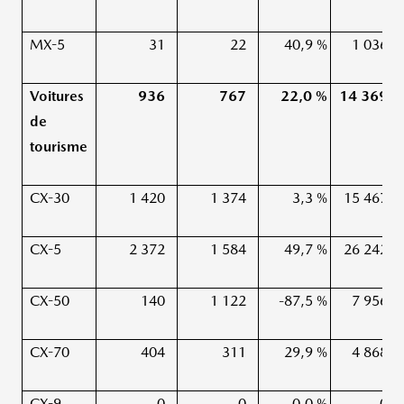
MX-5
31
22
40,9 %
1 036
Voitures
936
767
22,0 %
14 369
de
tourisme
CX-30
1 420
1 374
3,3 %
15 467
CX-5
2 372
1 584
49,7 %
26 242
CX-50
140
1 122
-87,5 %
7 956
CX-70
404
311
29,9 %
4 868
CX-9
0
0
0,0 %
0