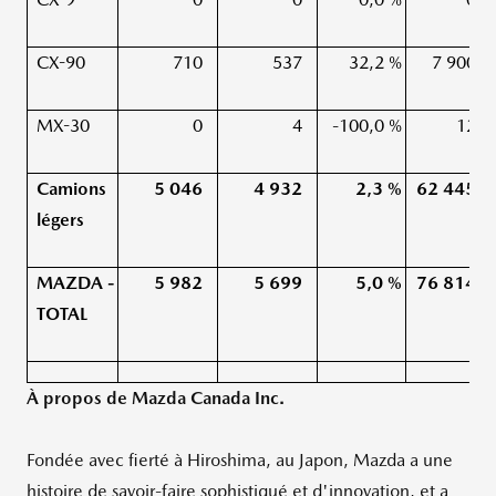
CX-90
710
537
32,2 %
7 900
MX-30
0
4
-100,0 %
12
Camions
5 046
4 932
2,3 %
62 445
légers
MAZDA -
5 982
5 699
5,0 %
76 814
TOTAL
À propos de Mazda Canada Inc.
Fondée avec fierté à
Hiroshima
, au Japon, Mazda a une
histoire de savoir-faire sophistiqué et d'innovation, et a