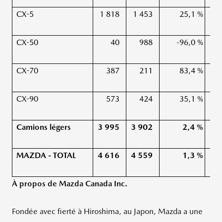
CX-5
1 818
1 453
25,1 %
CX-50
40
988
-96,0 %
CX-70
387
211
83,4 %
CX-90
573
424
35,1 %
Camions légers
3 995
3 902
2,4 %
MAZDA - TOTAL
4 616
4 559
1,3 %
À propos de Mazda Canada Inc.
Fondée avec fierté à
Hiroshima
, au Japon, Mazda a une