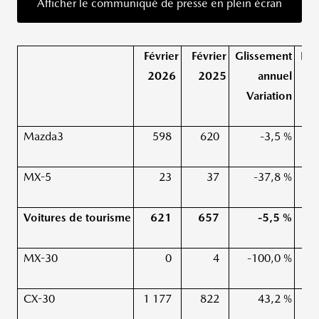
Afficher le communiqué de presse en plein écran
Février
Février
Glissement
Dep
2026
2025
annuel
Variation
Mazda3
598
620
-3,5 %
MX-5
23
37
-37,8 %
Voitures de tourisme
621
657
-5,5 %
MX-30
0
4
-100,0 %
CX-30
1 177
822
43,2 %