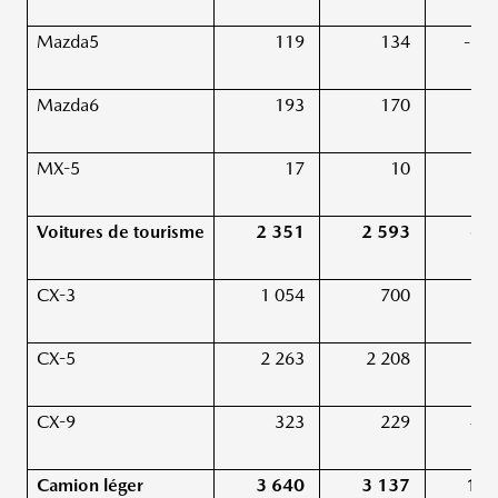
Mazda5
119
134
-11,
Mazda6
193
170
13,
MX-5
17
10
70,
Voitures de tourisme
2 351
2 593
-9,
CX-3
1 054
700
50,
CX-5
2 263
2 208
2,
CX-9
323
229
41,
Camion léger
3 640
3 137
16,