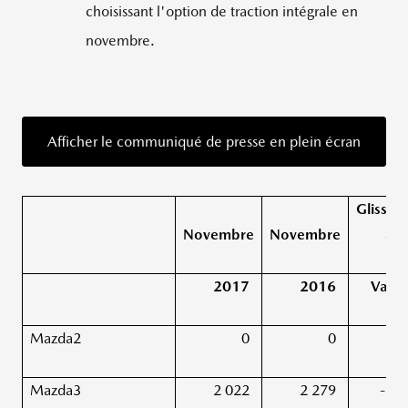
choisissant l'option de traction intégrale en
novembre.
Afficher le communiqué de presse en plein écran
Glissem
Novembre
Novembre
ann
2017
2016
Varia
Mazda2
0
0
Mazda3
2 022
2 279
-11,