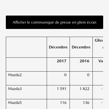
Afficher le communiqué de presse en plein écran
Glissem
Décembre
Décembre
ann
2017
2016
Variat
Mazda2
0
0
Mazda3
1 591
1 822
-12,
Mazda5
116
136
-14,