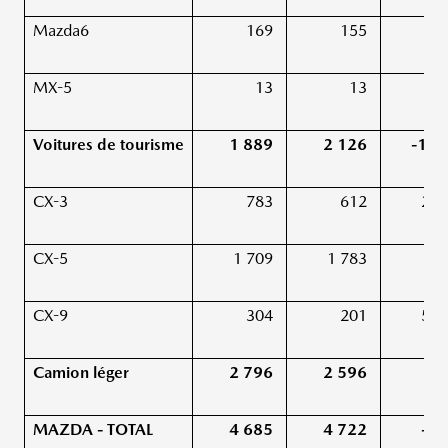
Mazda6
169
155
9,
MX-5
13
13
0,
Voitures de tourisme
1 889
2 126
-11,
CX-3
783
612
27,
CX-5
1 709
1 783
-4,
CX-9
304
201
51,
Camion léger
2 796
2 596
7,
MAZDA - TOTAL
4 685
4 722
-0,