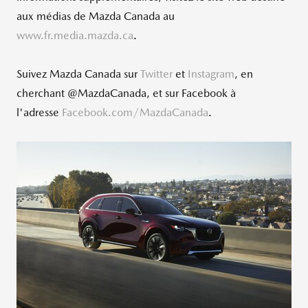
aux médias de
Mazda Canada
au
www.fr.media.mazda.ca
.
Suivez Mazda Canada sur
Twitter
et
Instagram
, en
cherchant @MazdaCanada, et sur Facebook à
l'adresse
Facebook.com/MazdaCanada
.