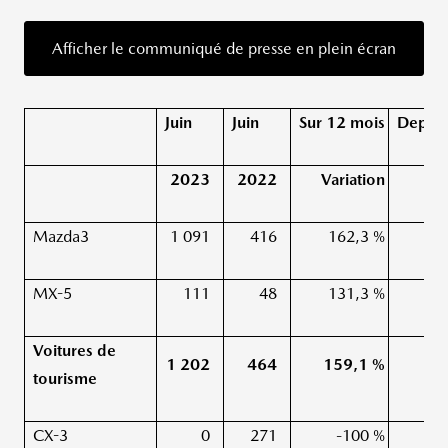
Afficher le communiqué de presse en plein écran
Juin
Juin
Sur 12 mois
Depuis
2023
2022
Variation
Mazda3
1 091
416
162,3 %
MX-5
111
48
131,3 %
Voitures de
1 202
464
159,1 %
tourisme
CX-3
0
271
-100 %