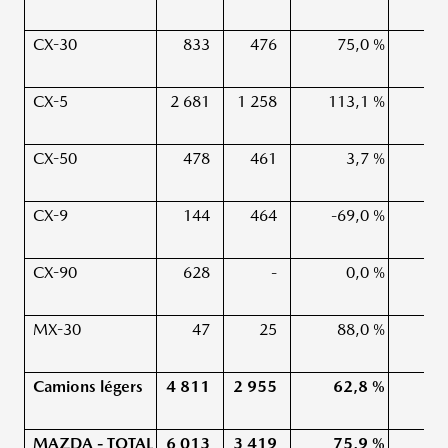
CX-30
833
476
75,0 %
CX-5
2 681
1 258
113,1 %
CX-50
478
461
3,7 %
CX-9
144
464
-69,0 %
CX-90
628
-
0,0 %
MX-30
47
25
88,0 %
Camions légers
4 811
2 955
62,8 %
MAZDA - TOTAL
6 013
3 419
75,9 %