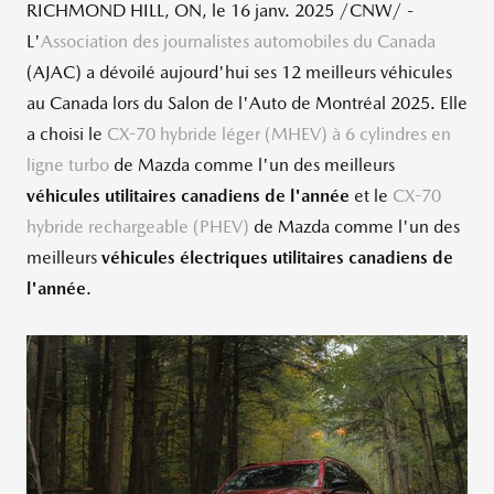
RICHMOND HILL, ON
,
le 16 janv. 2025
/CNW/ -
L'
Association des journalistes automobiles du Canada
(AJAC) a dévoilé aujourd'hui ses 12 meilleurs véhicules
au Canada lors du Salon de l'Auto de Montréal 2025. Elle
a choisi le
CX-70 hybride léger (MHEV) à 6 cylindres en
ligne turbo
de Mazda comme l'un des meilleurs
véhicules utilitaires canadiens de l'année
et le
CX-70
hybride rechargeable (PHEV)
de Mazda comme l'un des
meilleurs
véhicules électriques utilitaires canadiens de
l'année
.