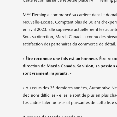
Cette reconnaissance répétée place M
Fleming pa
me
M
Fleming a commencé sa carrière dans le domaine
Nouvelle-Écosse. Comptant plus de 30 ans d'expéri
en avril 2023. Elle supervise actuellement les activi
Sous sa direction,
Mazda Canada
a connu des niveau
satisfaction des partenaires du commerce de détail.
« Être reconnue une fois est un honneur. Être reco
direction de
Mazda Canada
. Sa vision, sa passio
sont vraiment inspirants.
»
« Au cours des 25 dernières années, Automotive New
décisions difficiles - elles le sont de plus en plus ch
Les cadres talentueuses et puissantes de cette liste