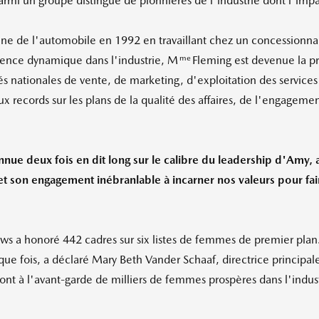
rmi un groupe distingué de pionnières de l'industrie dont l'impa
 de l'automobile en 1992 en travaillant chez un concessionnair
me
ence dynamique dans l'industrie, M
Fleming est devenue la pr
tés nationales de vente, de marketing, d'exploitation des service
x records sur les plans de la qualité des affaires, de l'engagem
nnue deux fois en dit long sur le calibre du leadership d'Amy,
n et son engagement inébranlable à incarner nos valeurs pour fa
s a honoré 442 cadres sur six listes de femmes de premier plan
aque fois, a déclaré
Mary Beth Vander Schaaf
, directrice principa
 sont à l'avant-garde de milliers de femmes prospères dans l'indu