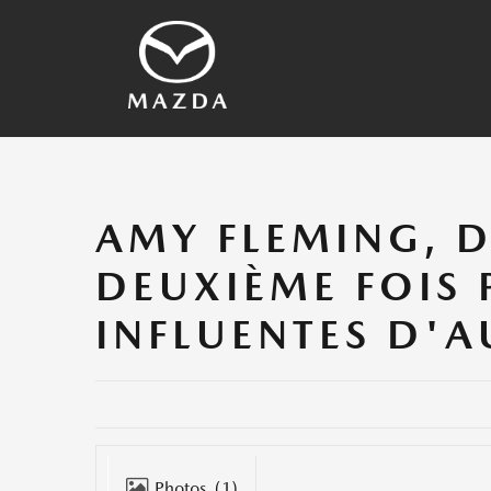
Technologies SKYACTI
2026 Véhicules
Histoire de Mazda
Autre Technologie
Véhicules Archivé
AMY FLEMING, 
DEUXIÈME FOIS 
INFLUENTES D'
Photos
(1)