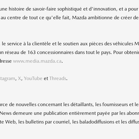
ne histoire de savoir-faire sophistiqué et d'innovation, et a pou
 au centre de tout ce qu'elle fait, Mazda ambitionne de créer de
le service à la clientèle et le soutien aux pièces des véhicules 
n réseau de 163 concessionnaires dans tout le pays. Pour obtenir
dresse
www.media.mazda.ca
.
stagram
,
X
,
YouTube
et
Threads
.
ce de nouvelles concernant les détaillants, les fournisseurs et l
News demeure une publication entièrement payée par les abonnés
te Web, les bulletins par courriel, les baladodiffusions et les di