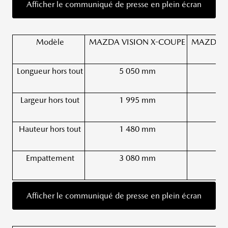
Afficher le communiqué de presse en plein écran
Modèle
MAZDA VISION X-COUPE
MAZDA V
Longueur hors tout
5 050 mm
Largeur hors tout
1 995 mm
Hauteur hors tout
1 480 mm
Empattement
3 080 mm
Afficher le communiqué de presse en plein écran