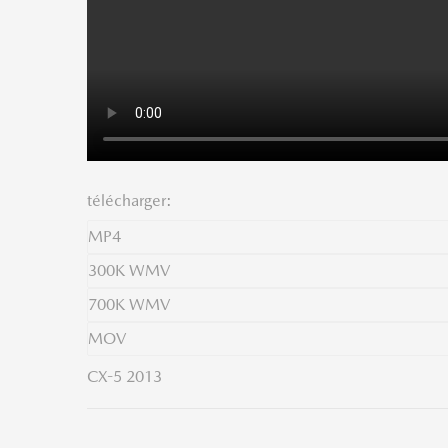
télécharger:
MP4
300K WMV
700K WMV
MOV
CX-5 2013