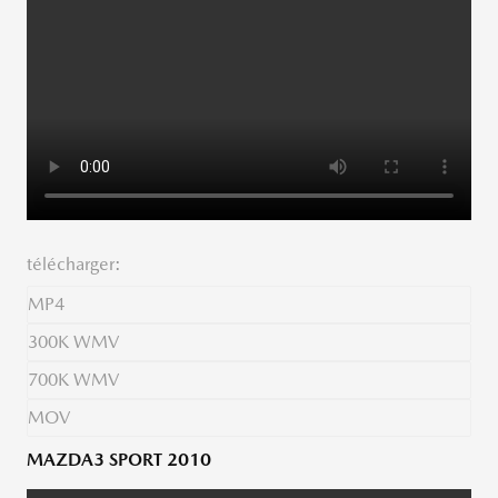
télécharger:
MP4
300K WMV
700K WMV
MOV
MAZDA3 SPORT 2010