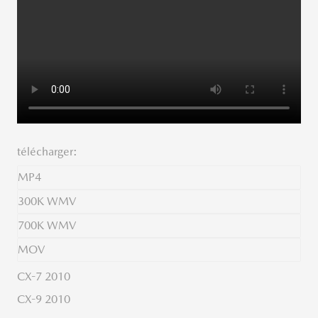
télécharger:
MP4
300K WMV
700K WMV
MOV
CX-7 2010
CX-9 2010