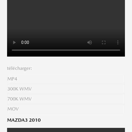
télécharger:
MP4
300K WMV
700K WMV
MOV
MAZDA3 2010