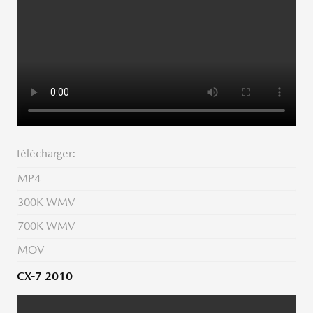
télécharger:
MP4
300K WMV
700K WMV
MOV
CX-7 2010