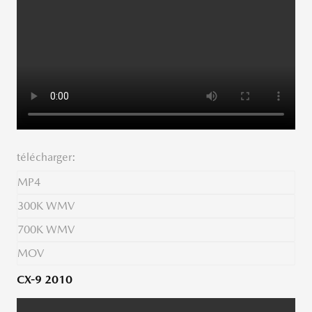
télécharger:
MP4
300K WMV
700K WMV
MOV
CX-9 2010