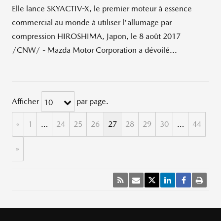
Elle lance SKYACTIV-X, le premier moteur à essence
commercial au monde à utiliser l'allumage par
compression HIROSHIMA, Japon, le 8 août 2017
/CNW/ - Mazda Motor Corporation a dévoilé...
Afficher
par page.
10
«
1
…
24
25
26
27
28
29
30
…
44
»