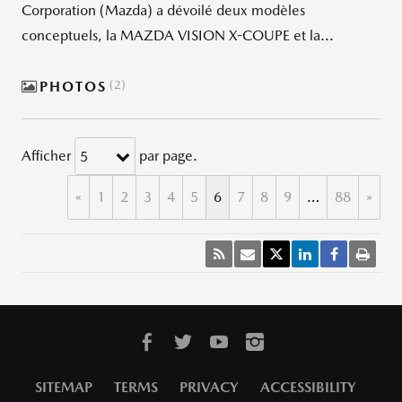
Corporation (Mazda) a dévoilé deux modèles
conceptuels, la MAZDA VISION X-COUPE et la...
PHOTOS
2
Afficher
par page.
5
«
1
2
3
4
5
6
7
8
9
…
88
»
SITEMAP
TERMS
PRIVACY
ACCESSIBILITY