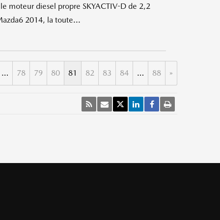
 le moteur diesel propre SKYACTIV-D de 2,2
Mazda6 2014, la toute...
…
78
79
80
81
82
83
84
…
88
»