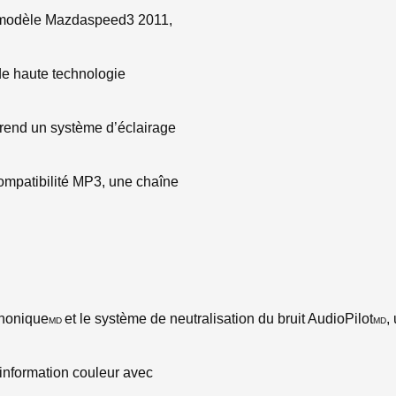
le modèle Mazdaspeed3 2011,
 de haute technologie
rend un système d’éclairage
compatibilité MP3, une chaîne
phonique
et le système de neutralisation du bruit AudioPilot
,
MD
MD
-information couleur avec