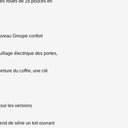
les roues de 16 pouces en
uveau Groupe confort
uillage électrique des portes,
rture du coffre, une clé
sur les versions
d de série un toit ouvrant