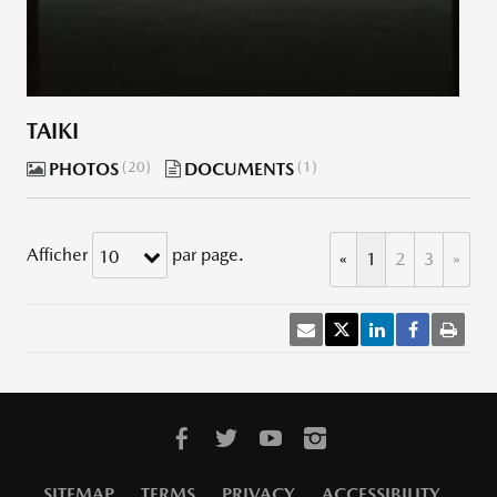
TAIKI
PHOTOS
20
DOCUMENTS
1
Afficher
par page.
10
«
1
2
3
»
SITEMAP
TERMS
PRIVACY
ACCESSIBILITY