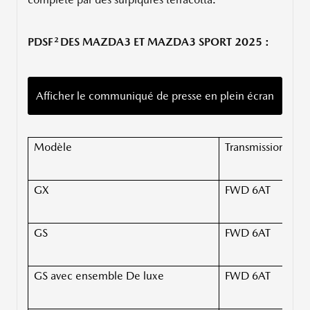
2
PDSF
DES MAZDA3 ET MAZDA3 SPORT 2025 :
Afficher le communiqué de presse en plein écran
Modèle
Transmission
GX
FWD 6AT
2
GS
FWD 6AT
2
GS avec ensemble De luxe
FWD 6AT
3