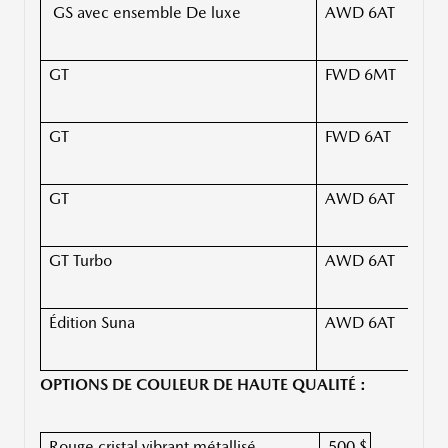
GS avec ensemble De luxe
AWD 6AT
3
GT
FWD 6MT
-
GT
FWD 6AT
3
GT
AWD 6AT
3
GT Turbo
AWD 6AT
3
Édition Suna
AWD 6AT
-
OPTIONS DE COULEUR DE HAUTE QUALITÉ :
Rouge cristal vibrant métallisé
500 $