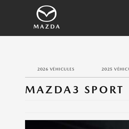
Technologies SKYACTI
2026 Véhicules
Histoire de Mazda
Autre Technologie
Véhicules Archivé
2026 VÉHICULES
2025 VÉHIC
MAZDA3 SPORT