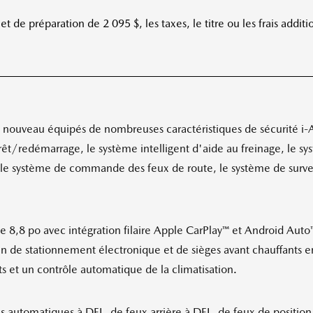
 de préparation de 2 095 $, les taxes, le titre ou les frais additi
ouveau équipés de nombreuses caractéristiques de sécurité i-A
rêt/redémarrage, le système intelligent d'aide au freinage, le sy
, le système de commande des feux de route, le système de surveil
 8,8 po avec intégration filaire Apple CarPlay™ et Android Aut
in de stationnement électronique et de sièges avant chauffants en 
s et un contrôle automatique de la climatisation.
s automatiques à DEL, de feux arrière à DEL, de feux de position