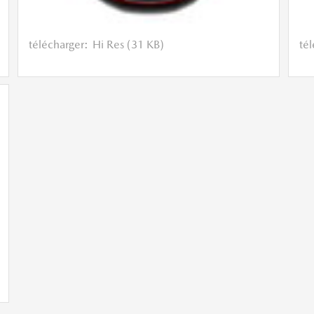
télécharger:
Hi Res (31 KB)
té