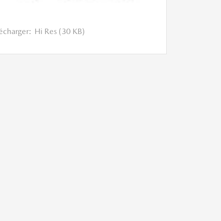
lécharger:
Hi Res (30 KB)