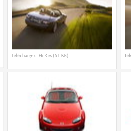
télécharger:
Hi Res (51 KB)
té