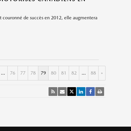
 couronné de succès en 2012, elle augmentera
…
76
77
78
79
80
81
82
…
88
»