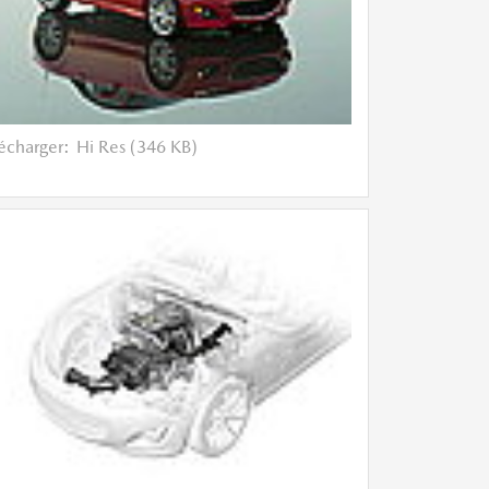
lécharger:
Hi Res (346 KB)