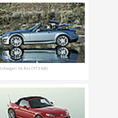
lécharger:
Hi Res (973 KB)