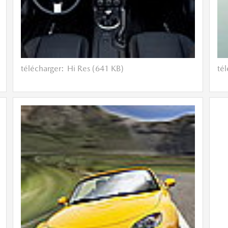
télécharger:
Hi Res (641 KB)
té