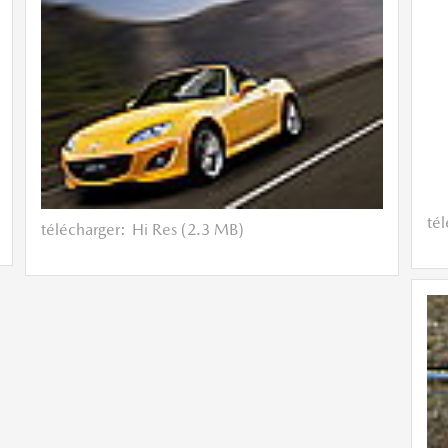
té
télécharger:
Hi Res (2.3 MB)