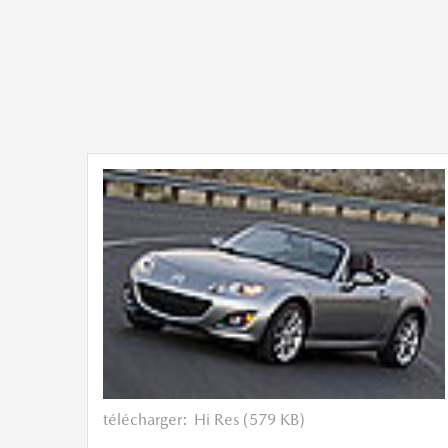
télécharger:
Hi Res (579 KB)