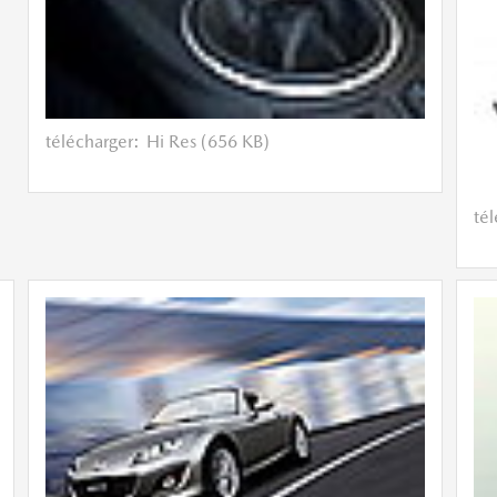
télécharger:
Hi Res (656 KB)
té