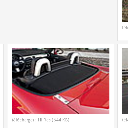
té
télécharger:
Hi Res (644 KB)
té