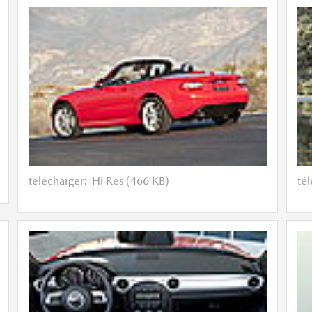
télécharger:
Hi Res (466 KB)
té