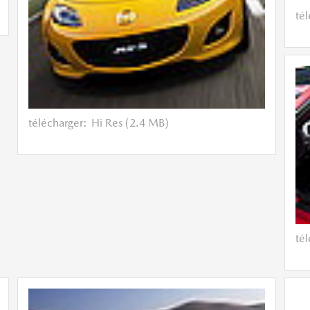
té
télécharger:
Hi Res (2.4 MB)
té