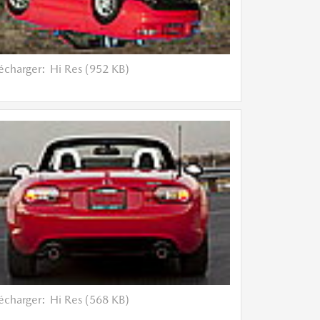
lécharger:
Hi Res (952 KB)
lécharger:
Hi Res (568 KB)