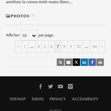
améliore la connectivité mains libres...
PHOTOS
1
Afficher
par page.
10
«
1
…
4
5
6
7
8
9
10
…
44
»
SITEMAP
TERMS
PRIVACY
ACCESSIBILITY
©2021