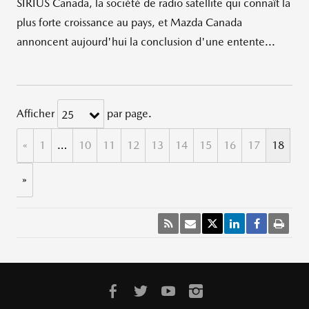
SIRIUS Canada, la société de radio satellite qui connaît la
plus forte croissance au pays, et Mazda Canada
annoncent aujourd'hui la conclusion d'une entente...
Afficher
par page.
25
«
1
…
10
11
12
13
14
15
16
17
18
»